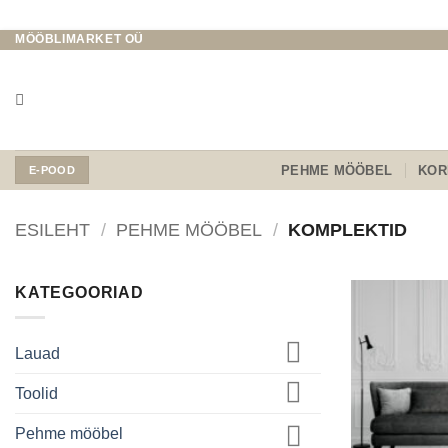
MÖÖBLIMARKET OÜ
Skip
to
content
PEHME MÖÖBEL
KOR
E-POOD
ESILEHT
/
PEHME MÖÖBEL
/
KOMPLEKTID
KATEGOORIAD
Lauad
Toolid
Pehme mööbel