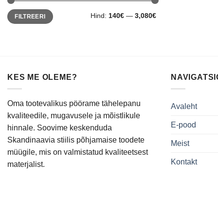
Minimaalne
Maksimaalne
Hind:
140€
—
3,080€
FILTREERI
hind
hind
KES ME OLEME?
NAVIGATS
Oma tootevalikus pöörame tähelepanu
Avaleht
kvaliteedile, mugavusele ja mõistlikule
E-pood
hinnale. Soovime keskenduda
Skandinaavia stiilis põhjamaise toodete
Meist
müügile, mis on valmistatud kvaliteetsest
Kontakt
materjalist.