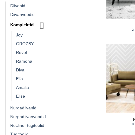
Diivanid
Diivanvoodid
Komplektid
2
Joy
GROZBY
Revel
Ramona
Diva
Ella
Amalia
Elise
Nurgadiivanid
Nurgadiivanvoodid
3
Recliner tugitoolid
Tugitoolid